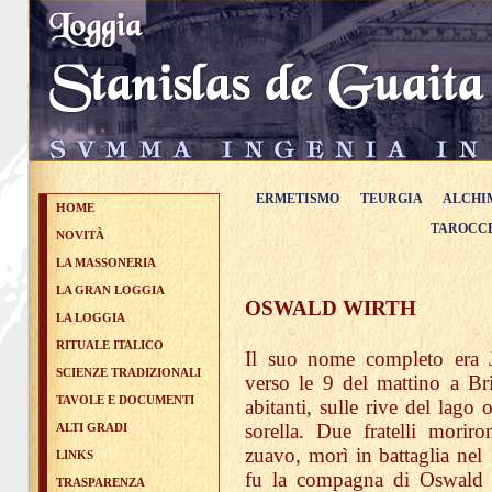
ERMETISMO
TEURGIA
ALCHI
HOME
TAROCC
NOVITÀ
LA MASSONERIA
LA GRAN LOGGIA
OSWALD WIRTH
LA LOGGIA
RITUALE ITALICO
Il suo nome completo era 
SCIENZE TRADIZIONALI
verso le 9 del mattino a Br
TAVOLE E DOCUMENTI
abitanti, sulle rive del lago
sorella. Due fratelli morir
ALTI GRADI
zuavo, morì in battaglia nel 
LINKS
fu la compagna di Oswald d
TRASPARENZA