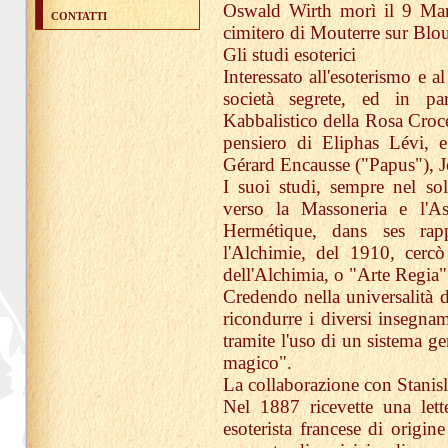
Oswald Wirth morì il 9 Mar
CONTATTI
cimitero di Mouterre sur Blour
Gli studi esoterici
Interessato all'esoterismo e al
società segrete, ed in par
Kabbalistico della Rosa Croce
pensiero di Eliphas Lévi, 
Gérard Encausse ("Papus"), J
I suoi studi, sempre nel sol
verso la Massoneria e l'As
Hermétique, dans ses rap
l'Alchimie, del 1910, cercò 
dell'Alchimia, o "Arte Regia"
Credendo nella universalità 
ricondurre i diversi insegna
tramite l'uso di un sistema ge
magico".
La collaborazione con Stanisl
Nel 1887 ricevette una lett
esoterista francese di origin