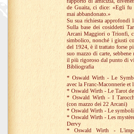
rapporto di amicizia, divenen
de Guaita, ci dice: «Egli fu 
mai abbandonato.»
Su sua richiesta approfondì l
Sulla base dei cosiddetti Ta
Arcani Maggiori o Trionfi, ce
simbolico, nonché i giusti colo
del 1924, è il trattato forse 
suo mazzo di carte, sebbene n
il più rigoroso dal punto di v
Bibliografia
* Oswald Wirth - Le Symbol
avec la Franc-Maconnerie et 
* Oswald Wirth - Le Tarot d
* Oswald Wirth - I Tarocch
(con mazzo dei 22 Arcani)
* Oswald Wirth - Le symboli
* Oswald Wirth - Les mystères 
Dervy
* Oswald Wirth - L'impo